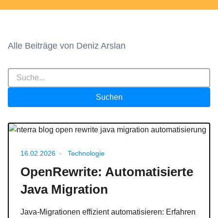
Alle Beiträge von Deniz Arslan
Suchfeld
Suchen
nterra blog open rewrite java migration automatisierung
Veröffentlicht am 16.02.2026
16.02.2026
·
Technologie
OpenRewrite: Automatisierte
Java Migration
Java-Migrationen effizient automatisieren: Erfahren