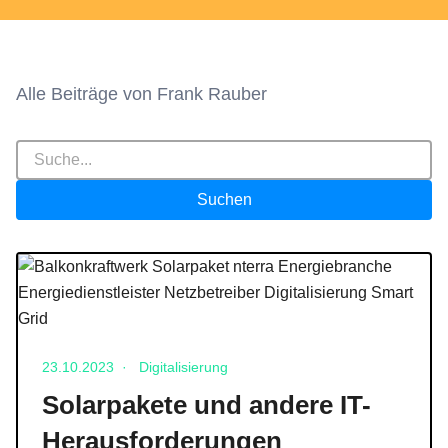
Alle Beiträge von Frank Rauber
Suchfeld
Suchen
Balkonkraftwerk Solarpaket nterra Energiebranche Energiedienstleist
Veröffentlicht am 23.10.2023
23.10.2023
·
Digitalisierung
Solarpakete und andere IT-
Herausforderungen