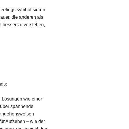
Meetings symbolisieren
bauer, die anderen als
t besser zu verstehen,
nds:
en Lösungen wie einer
t über spannende
erangehensweisen
für Aufsehen – wie der
ionieren, um sowohl den