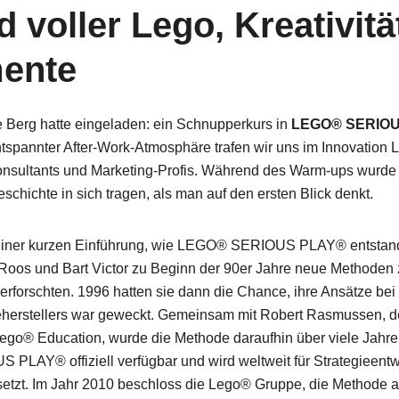
 voller Lego, Kreativitä
ente
e Berg hatte eingeladen: ein Schnupperkurs in
LEGO® SERIOU
spannter After-Work-Atmosphäre trafen wir uns im Innovation L
sultants und Marketing-Profis. Während des Warm-ups wurde sc
chichte in sich tragen, als man auf den ersten Blick denkt.
n einer kurzen Einführung, wie LEGO® SERIOUS PLAY® entstanden
Roos und Bart Victor zu Beginn der 90er Jahre neue Methoden 
 erforschten. 1996 hatten sie dann die Chance, ihre Ansätze be
eherstellers war geweckt. Gemeinsam mit Robert Rasmussen, d
ego® Education, wurde die Methode daraufhin über viele Jahre 
PLAY® offiziell verfügbar und wird weltweit für Strategieent
r wir kommen und was wir eigentlich so machen.
etzt. Im Jahr 2010 beschloss die Lego® Gruppe, die Methode 