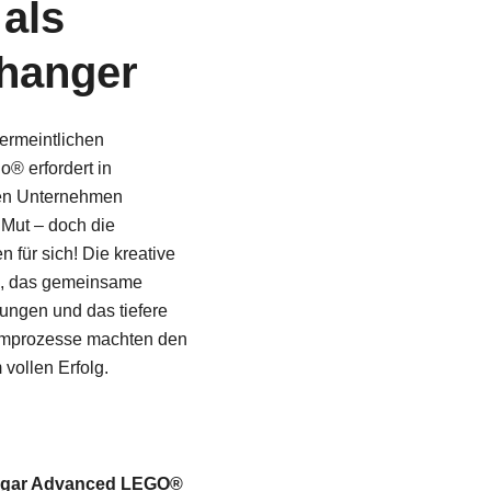
als
hanger
vermeintlichen
o® erfordert in
gten Unternehmen
g Mut – doch die
 für sich! Die kreative
, das gemeinsame
ungen und das tiefere
eamprozesse machten den
vollen Erfolg.
as sogar Advanced LEGO®