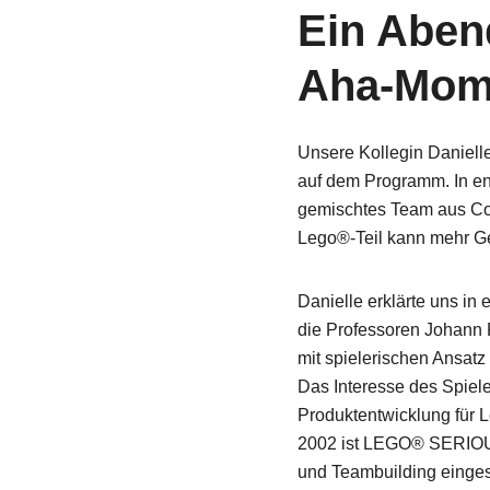
Ein Abend
Aha-Mom
Unsere Kollegin Daniell
auf dem Programm. In ent
gemischtes Team aus Con
Lego®-Teil kann mehr Ges
Danielle erklärte uns i
die Professoren Johann 
mit spielerischen Ansatz
Das Interesse des Spiel
Über uns
Produktentwicklung für L
2002 ist LEGO® SERIOUS 
Finde heraus, wohe
und Teambuilding einges