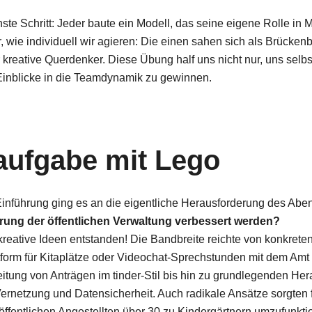
ste Schritt: Jeder baute ein Modell, das seine eigene Rolle in 
r, wie individuell wir agieren: Die einen sahen sich als Brücken
 kreative Querdenker. Diese Übung half uns nicht nur, uns selbs
Einblicke in die Teamdynamik zu gewinnen.
ufgabe mit Lego
Einführung ging es an die eigentliche Herausforderung des Abe
ierung der öffentlichen Verwaltung verbessert werden?
 kreative Ideen entstanden! Die Bandbreite reichte von konkret
tform für Kitaplätze oder Videochat-Sprechstunden mit dem Am
itung von Anträgen im tinder-Stil bis hin zu grundlegenden H
, Vernetzung und Datensicherheit. Auch radikale Ansätze sorgten 
öffentlichen Angestellten über 30 zu Kindergärtnern umzufunkt