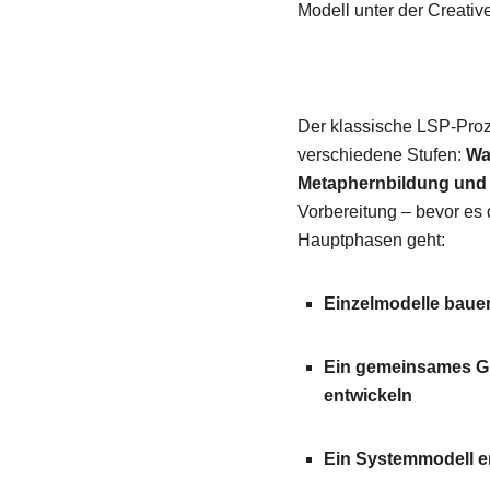
Modell unter der Creati
Mehr erfahren
nterrianer
Der klassische LSP-Pro
Lerne uns kennen: 
verschiedene Stufen:
Wa
Metaphernbildung und S
Mehr erfahren
Vorbereitung – bevor es 
Hauptphasen geht:
Blog
Einzelmodelle baue
Erfahre mehr – übe
Ein gemeinsames G
Zum Blog
entwickeln
Ein Systemmodell e