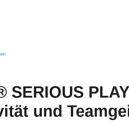
gen
 SERIOUS PLAY
vität und Teamge
ge