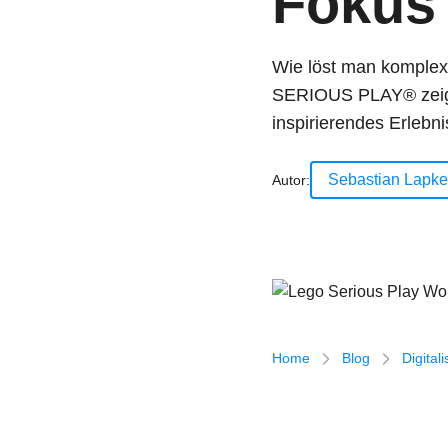
Fokus
Wir
Wie löst man komple
SERIOUS PLAY® zeigte 
inspirierendes Erleb
Sebastian Lapke
Autor:
Lego Serious Play Workshop
Breadcrumb-Navigatio
Home
Blog
Digital