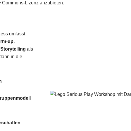
ve Commons-Lizenz anzubieten.
zess umfasst
Wie ticken nterrianer eigentlich und was macht uns aus?
rm-up,
torytelling
als
dann in die
n
r Technologien, Ideen und was bei uns so passiert.
ruppenmodell
Lego Serious Play Workshop mit Danielle B
rschaffen