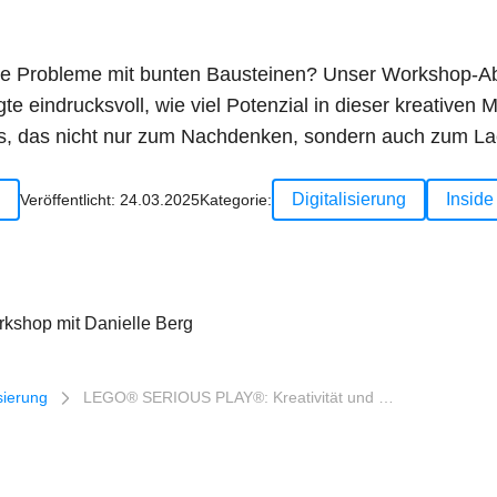
xe Probleme mit bunten Bausteinen? Unser Workshop
eindrucksvoll, wie viel Potenzial in dieser kreativen M
nis, das nicht nur zum Nachdenken, sondern auch zum La
Digitalisierung
Inside
Veröffentlicht:
24.03.2025
Kategorie:
 mit Danielle Berg
n
isierung
LEGO® SERIOUS PLAY®: Kreativität und …