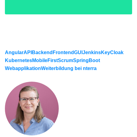
Angular
API
Backend
Frontend
GUI
Jenkins
KeyCloak
Kubernetes
MobileFirst
Scrum
SpringBoot
Webapplikation
Weiterbildung bei nterra