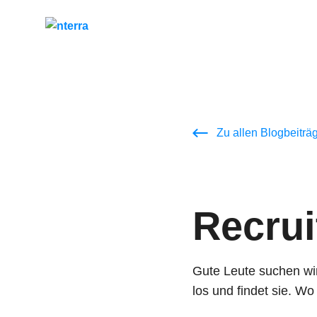
Zu allen Blogbeiträ
Recrui
Gute Leute suchen wi
Unser Versprechen
los und findet sie. W
Gemeinsame Erfol
Trainings