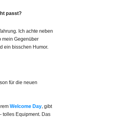
ht passt?
rfahrung. Ich achte neben
ob mein Gegenüber
und ein bisschen Humor.
rson für die neuen
serem
Welcome Day
, gibt
– tolles Equipment. Das