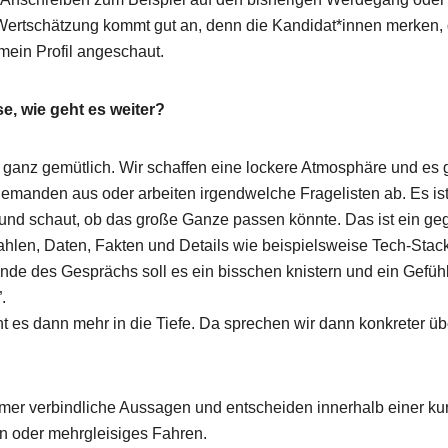
 Wertschätzung kommt gut an, denn die Kandidat*innen merken, 
ein Profil angeschaut.
se, wie geht es weiter?
ganz gemütlich. Wir schaffen eine lockere Atmosphäre und es g
iemanden aus oder arbeiten irgendwelche Fragelisten ab. Es ist
 und schaut, ob das große Ganze passen könnte. Das ist ein ge
hlen, Daten, Fakten und Details wie beispielsweise Tech-Stack
nde des Gesprächs soll es ein bisschen knistern und ein Gefüh
.
t es dann mehr in die Tiefe. Da sprechen wir dann konkreter ü
 immer verbindliche Aussagen und entscheiden innerhalb einer kur
en oder mehrgleisiges Fahren.