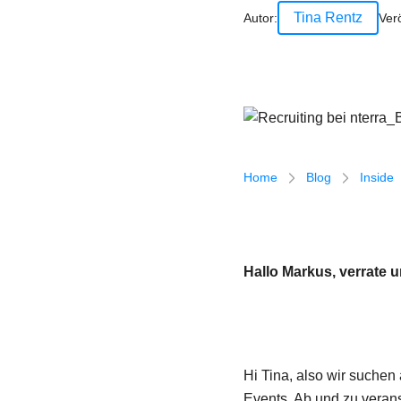
Wir
Tina Rentz
Autor:
Verö
Breadcrumb-Navigatio
Home
Blog
Inside
Hallo Markus, verrate 
Hi Tina, also wir suchen
Events. Ab und zu verans