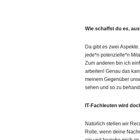
Mehr erfahren
nterrianer
Wie schaffst du es, au
Lerne uns kennen: 
Da gibt es zwei Aspekte
jede*n potenzielle*n Mita
Mehr erfahren
Zum anderen bin ich einf
arbeiten! Genau das kann 
Blog
meinem Gegenüber unseren
sehen und so zu behand
Erfahre mehr – übe
IT-Fachleuten wird doc
Zum Blog
Natürlich stellen wir Re
Rolle, wenn deine Nachri
ein und beziehe mich im