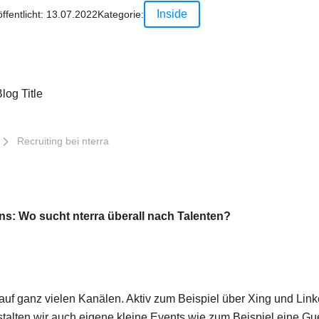
Inside
ffentlicht:
13.07.2022
Kategorie:
n
Recruiting bei nterra
uns: Wo sucht nterra überall nach Talenten?
 auf ganz vielen Kanälen. Aktiv zum Beispiel über Xing und Lin
talten wir auch eigene kleine Events wie zum Beispiel eine Gue