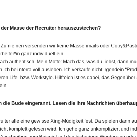
s der Masse der Recruiter herauszustechen?
Wie ticken nterrianer eigentlich und was macht uns aus?
. Zum einen versenden wir keine Massenmails oder Copy&Paste
rbeiter*in ganz individuell ein.
ach authentisch. Mein Motto: Mach das, was du liebst, dann mu
ich bei nterra voll ausleben. Ich verkaufe nicht irgendein “Produ
 Life- bzw. Workstyle. Hilfreich ist es dabei, das Gegenüber s
eln.
r Technologien, Ideen und was bei uns so passiert.
h die Bude eingerannt. Lesen die ihre Nachrichten überha
cruiter alle eine gewisse Xing-Müdigkeit fest. Da spielen dann a
cht komplett gelesen wird. Ich gehe ganz unkompliziert und ind
 Anschreiben zum Beispiel auf den bisherigen Werdegang oder d