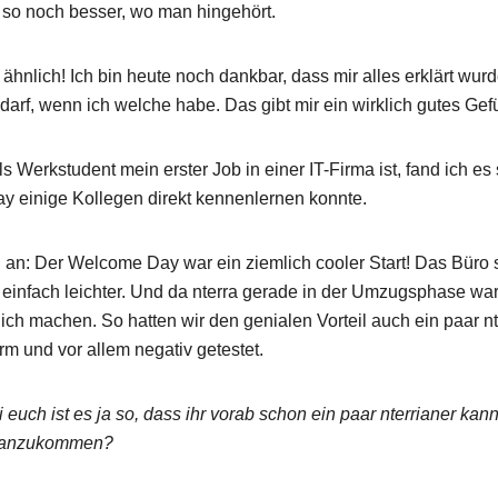
 so noch besser, wo man hingehört.
r ähnlich! Ich bin heute noch dankbar, dass mir alles erklärt wu
darf, wenn ich welche habe. Das gibt mir ein wirklich gutes Gefü
Wie ticken nterrianer eigentlich und was macht uns aus?
s Werkstudent mein erster Job in einer IT-Firma ist, fand ich es
 einige Kollegen direkt kennenlernen konnte.
h an: Der Welcome Day war ein ziemlich cooler Start! Das Büro s
infach leichter. Und da nterra gerade in der Umzugsphase war,
ich machen. So hatten wir den genialen Vorteil auch ein paar n
r Technologien, Ideen und was bei uns so passiert.
rm und vor allem negativ getestet.
euch ist es ja so, dass ihr vorab schon ein paar nterrianer kannt
ns anzukommen?