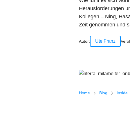
Wie fühlt es sich woh
Wir
Herausforderungen un
Kollegen – Ning, Has
Zeit genommen und si
Ute Franz
Autor:
Veröf
Breadcrumb-Navigatio
Home
Blog
Inside