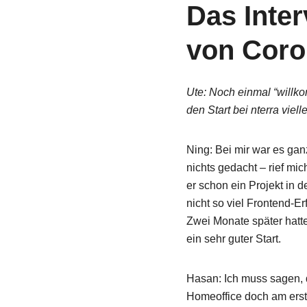
Das Inte
von Coro
Ute: Noch einmal “willko
den Start bei nterra viell
Ning: Bei mir war es ganz
nichts gedacht – rief mic
er schon ein Projekt in 
nicht so viel Frontend-E
Zwei Monate später hatte
ein sehr guter Start.
Über uns
Hasan: Ich muss sagen, 
Finde heraus, wohe
Homeoffice doch am ers