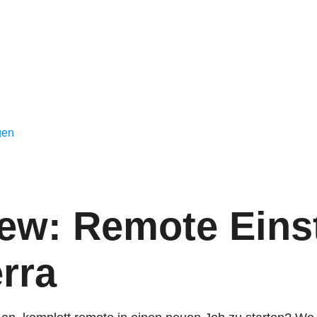
gen
iew: Remote Eins
erra
ge