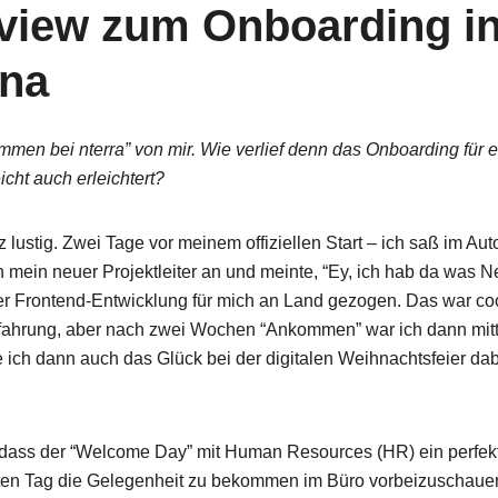
rview zum Onboarding in
na
mmen bei nterra” von mir. Wie verlief denn das Onboarding für
eicht auch erleichtert?
 lustig. Zwei Tage vor meinem offiziellen Start – ich saß im Aut
h mein neuer Projektleiter an und meinte, “Ey, ich hab da was Ne
der Frontend-Entwicklung für mich an Land gezogen. Das war coo
rfahrung, aber nach zwei Wochen “Ankommen” war ich dann mitte
 ich dann auch das Glück bei der digitalen Weihnachtsfeier dab
dass der “Welcome Day” mit Human Resources (HR) ein perfekte
r wir kommen und was wir eigentlich so machen.
ten Tag die Gelegenheit zu bekommen im Büro vorbeizuschauen