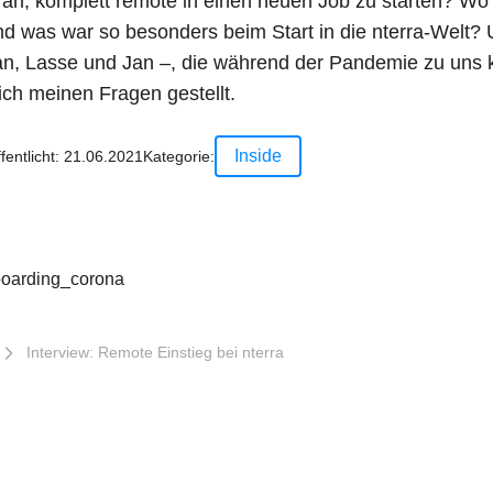
l an, komplett remote in einen neuen Job zu starten? Wo
d was war so besonders beim Start in die nterra-Welt?
an, Lasse und Jan –, die während der Pandemie zu uns 
ch meinen Fragen gestellt.
Inside
fentlicht:
21.06.2021
Kategorie:
n
Interview: Remote Einstieg bei nterra