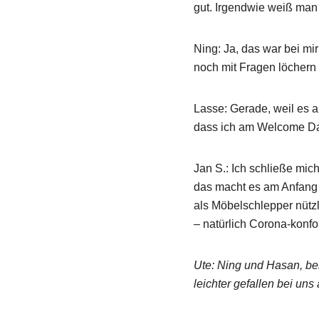
gut. Irgendwie weiß man
Mehr erfahren
Ning: Ja, das war bei mi
nterrianer
noch mit Fragen löchern 
Lerne uns kennen: 
Lasse: Gerade, weil es al
dass ich am Welcome Day
Mehr erfahren
Blog
Jan S.: Ich schließe mic
das macht es am Anfang e
als Möbelschlepper nützl
Erfahre mehr – übe
– natürlich Corona-konfo
Zum Blog
Ute: Ning und Hasan, bei 
leichter gefallen bei u